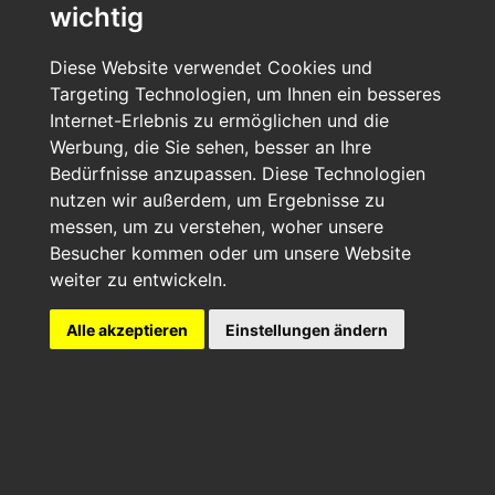
wichtig
KIFAHREN "GANZ O
Diese Website verwendet Cookies und
Targeting Technologien, um Ihnen ein besseres
BEN"
Internet-Erlebnis zu ermöglichen und die
Werbung, die Sie sehen, besser an Ihre
Bedürfnisse anzupassen. Diese Technologien
Traumbedingungen mit
nutzen wir außerdem, um Ergebnisse zu
frischer Alpenluft
messen, um zu verstehen, woher unsere
Besucher kommen oder um unsere Website
weiter zu entwickeln.
Alle akzeptieren
Einstellungen ändern
Genuß-Skifahren "GANZ OBEN" mit Good Morning skiing vom
13.03. - 03.04.2027
Eine wildromantische Berglandschaft vollkommen in Weiß
eingekleidet. Die Sonne scheint hinter dem Berg hervor und
alle sprechen von den "brennenden Gipfeln". Fantastisch sind
die Natur und dieses einzigartige Farbspektakel. Das Hotel der